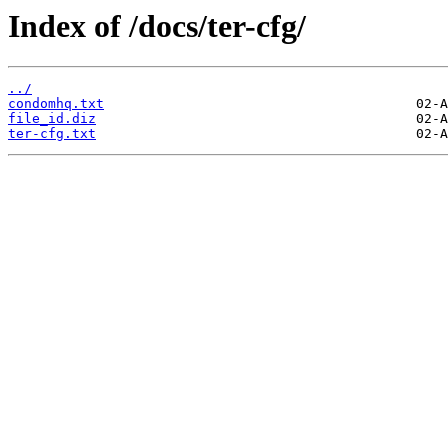
Index of /docs/ter-cfg/
../
condomhq.txt
file_id.diz
ter-cfg.txt