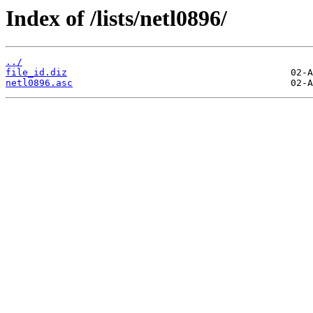
Index of /lists/netl0896/
../
file_id.diz
netl0896.asc