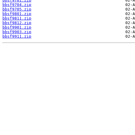
bbsf9701.zip
bbsf9704.zip
bbsf9705.zip
bbsf9801.zip
bbsf9811.zip
bbsf9812.zip
bbsf9901.zip
bbsf9903.zip
bbsf9911.zip