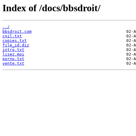
Index of /docs/bbsdroit/
../
bbsdroit.com
cnil.txt
copies.txt
file_id.diz
intro.txt
lisez.moi
porno.txt
vente.txt